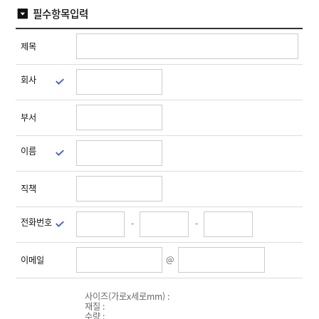
T
자
맞
필수항목입력
W
라
동
춤
,
벨
분
제
I
샘
리
작
산
N
제목
플
기
업
K
용
A
소
잉
N
회사
프
크
T
트
젯
O
기
웨
마
]
업
어
부서
킹
결
기
제
이름
고
객
직책
센
터
공
전화번호
-
-
지
사
항
@
이메일
시
안
확
인