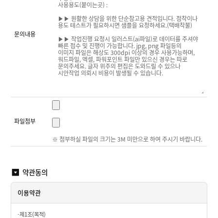
견
적
의
문의내용
뢰
F
A
Q
Q
&
A
파일첨부
입
※ 첨부하실 파일의 크기는 3M 미만으로 하여 주시기 바랍니다.
점
/
제
휴
문
약관동의
의
이용약관
고
객
후
-
제1조(목적)