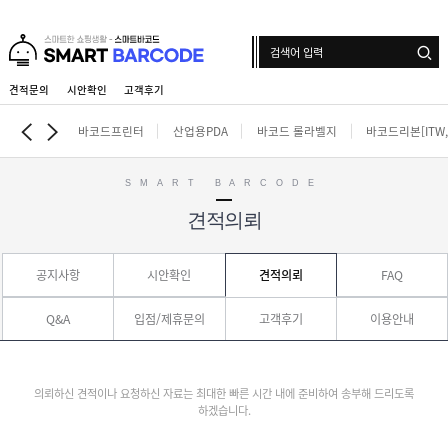
견적문의
시안확인
고객후기
로그인
회원가입
마이페이지
배송조회
바코드프린터
산업용PDA
바코드 롤라벨지
바코드리본[ITW,i
SMART BARCODE
견적의뢰
바
코
드
산
프
공지사항
시안확인
견적의뢰
FAQ
업
린
용
터
바
P
코
Q&A
입점/제휴문의
고객후기
이용안내
D
드
A
바
롤
코
라
드
벨
인
리
의뢰하신 견적이나 요청하신 자료는 최대한 빠른 시간 내에 준비하여 송부해 드리도록
지
쇄
본
하겠습니다.
롤
[
라
라
I
벨
벨