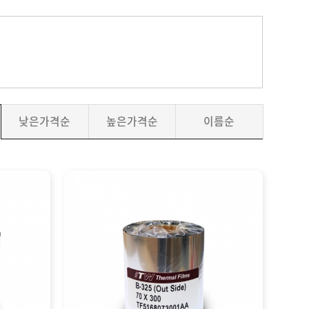
낮은가격순
높은가격순
이름순