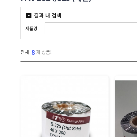
라
벨
I
벨
자
라
T
맞
동
결과 내 검색
벨
W
춤
분
샘
,
산
제
리
플
I
업
제품명
작
기
N
용
소
K
잉
프
A
크
트
기
N
젯
웨
8
전체
개 상품!
업
T
마
어
결
O
킹
제
]
기
고
객
센
M
터
Y
P
회
A
사
G
소
이
E
개
용
안
내