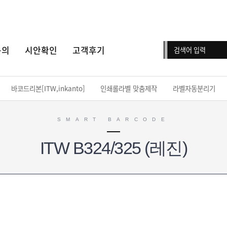
문의
시안확인
고객후기
바코드리본[ITW,inkanto]
인쇄롤라벨 맞춤제작
라벨자동분리기
SMART BARCODE
ITW B324/325 (레진)