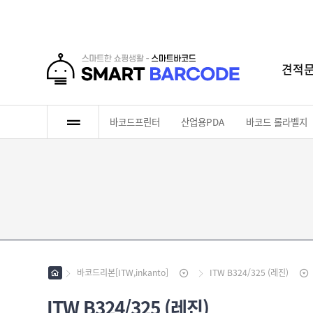
견적
로그인
회원가입
마이페이지
배송조회
바코드프린터
산업용PDA
바코드 롤라벨지
바
코
드
산
프
업
린
용
바
터
P
코
D
드
바
A
롤
코
라
바코드리본[ITW,inkanto]
ITW B324/325 (레진)
드
인
벨
리
쇄
지
본
ITW B324/325 (레진)
롤
라
[