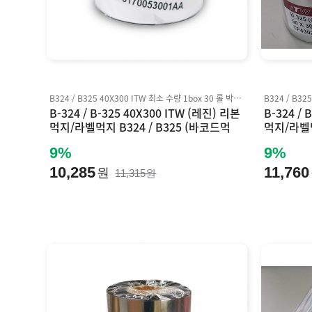
B324 / B325 40X300 ITW 최소 수량 1box 30 롤 박스 단위 판매 Inkanto AXR7+ 호환
B-324 / B-325 40X300 ITW (레진) 리본
B-324 / 
먹지/라벨먹지 B324 / B325 (바코드먹
먹지/라벨먹
지) Inkanto AXR7+ 호환
지) Inka
9%
9%
10,285
11,760
원
11,315원