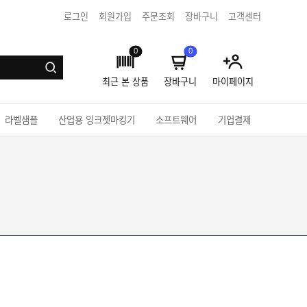
로그인
회원가입
주문조회
장바구니
고객센터
0
0
최근 본 상품
장바구니
마이페이지
라벨샘플
산업용 잉크젯마킹기
소프트웨어
기업결제