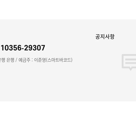
좌
공지사항
910356-29307
행 은행 / 예금주 : 이준영(스마트바코드)
사소개
이용약관
개인정보처리방침
고객센터
이용